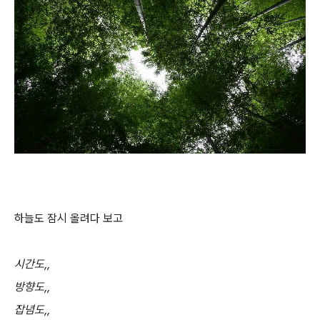
하늘도 잠시 올려다 보고
시간도,,
방향도,,
잡념도,,