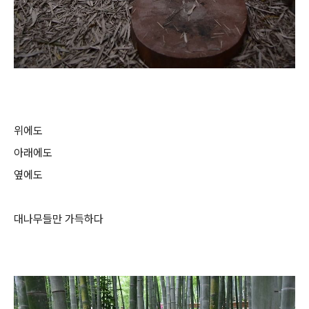
위에도
아래에도
옆에도
대나무들만 가득하다