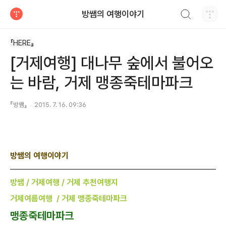
검색하기
방쌤의 여행이야기
티스토리
『HERE』
[거제여행] 대나무 숲에서 불어오
는 바람, 거제 맹종죽테마파크
『방쌤』
2015. 7. 16. 09:36
방쌤의 여행이야기
방쌤 / 거제여행 /
거제 추천여행지
거제여름여행 / 거제 맹종죽테마파크
맹종죽테마파크