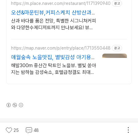
https://m.place.naver.com/restaurant/1171390940
광고
오션&마운틴뷰,커피스케치 산방산과
용머리해안이 한눈에
산과 바다를 품은 전망, 특별한 시그니쳐커피
와 다양한수제디저트까지 만나보세요! 뷰맛
집, 원두선택가능, 디카페인변경, 직접 추출
하여 숙성시키는 콜드브루.
https://map.naver.com/p/entry/place/1713550448
광고
애월숲속 노을맛집, 별빛감성 아기용품
완벽구비, 대가족
해발300m 중산간 탁트인 노을뷰. 별빛 쏟아
지는 밤하늘 감성숙소, 호텔급청결도 최대
14인 복층 독채, 5개의 침대와 넓은 다이닝
룸으로 프라이빗한 대가족 여행
(새창열림)
로그 정보
25
48
방쌤의 여행이야기
(새창열림)