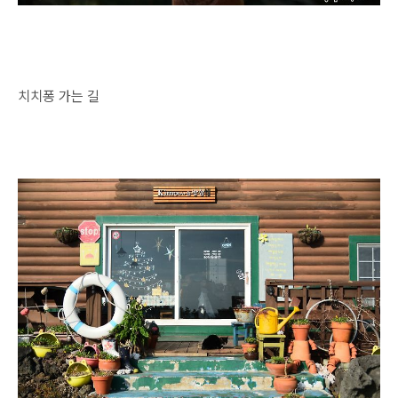
치치퐁 가는 길