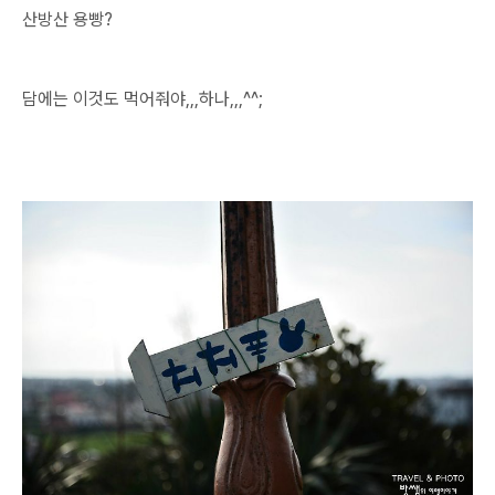
산방산 용빵?
담에는 이것도 먹어줘야,,,하나,,,^^;