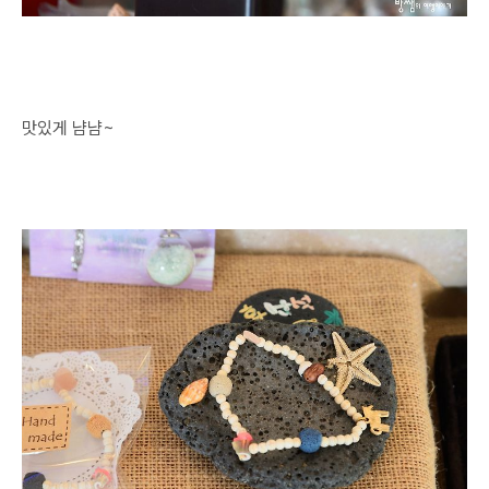
맛있게 냠냠~