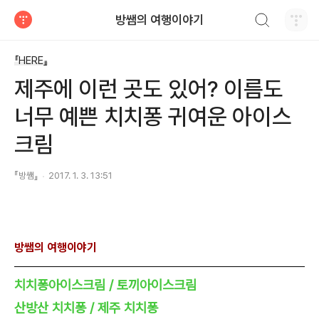
검색하기
방쌤의 여행이야기
티스토리
『HERE』
제주에 이런 곳도 있어? 이름도
너무 예쁜 치치퐁 귀여운 아이스
크림
『방쌤』
2017. 1. 3. 13:51
방쌤의 여행이야기
치치퐁아이스크림 / 토끼아이스크림
산방산 치치퐁 / 제주 치치퐁